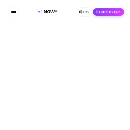
ai
NOW
TR
İletişime geçin
Google
Teknik Denetim
İçerik ve Anahtar Kelimeler