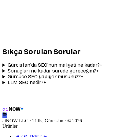
Ortalama sıralama sıçraması
0
%
Organik trafik büyümesi
0
%
Müşteriyi elde tutma
Sıkça Sorulan Sorular
Gürcistan'da SEO'nun maliyeti ne kadar?
+
Sonuçları ne kadar sürede göreceğim?
+
Gürcüce SEO yapıyor musunuz?
+
LLM SEO nedir?
+
SEO Denetimi İste
ai
NOW
SEO Denetimi İste
aiNOW LLC · Tiflis, Gürcistan
· ©
2026
Ürünler
aiCONTENT.ge