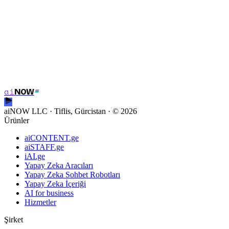
Reklam Öğesini Sipariş Et
ai
NOW
Reklam Öğesini Sipariş Et
aiNOW LLC · Tiflis, Gürcistan
· ©
2026
Ürünler
aiCONTENT.ge
aiSTAFF.ge
iAI.ge
Yapay Zeka Aracıları
Yapay Zeka Sohbet Robotları
Yapay Zeka İçeriği
AI for business
Hizmetler
Şirket