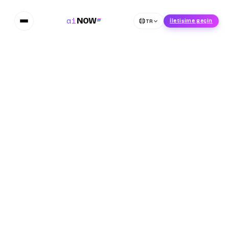
ai
NOW
TR
İletişime geçin
Video