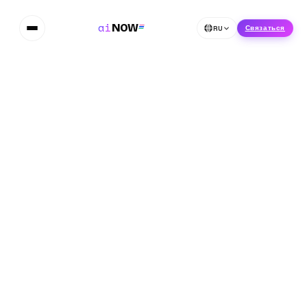
ai
NOW
RU
Связаться