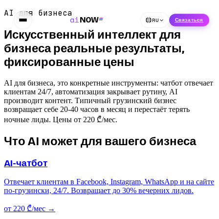
AI для бизнеса
ai
NOW
RU
Связаться
Искусственный интеллект для
бизнеса
реальные результаты,
фиксированные цены
AI для бизнеса, это конкретные инструменты: чатбот отвечает
клиентам 24/7, автоматизация закрывает рутину, AI
производит контент. Типичный грузинский бизнес
возвращает себе 20-40 часов в месяц и перестаёт терять
ночные лиды. Цены от 220 ₾/мес.
Что AI может для вашего бизнеса
AI-чатбот
Отвечает клиентам в Facebook, Instagram, WhatsApp и на сайте
по-грузински, 24/7. Возвращает до 30% вечерних лидов.
от 220 ₾/мес
→