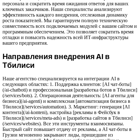
персонала и сократить время ожидания ответов для ваших
ключевых заказчиков. Наши специалисты анализируют
эффективность каждого внедрения, отслеживая динамику
роста показателей. Мы гарантируем полную техническую
совместимость всех подключаемых модулей с вашим сайтом и
программным обеспечением. Это позволяет сократить время
отладки и повысить надежность всей ИТ-инфраструктуры
вашего предприятия.
Направления внедрения AI в
Тбилиси
Наше агентство специализируется на интеграции AI в
следующих областях: 1. Поддержка клиентов: [AI чат-боты]
(/ai-chatboti) и профессиональная [разработка ботов в Тбилиси]
(/services/bots). 2. Операционная деятельность: [AI агенты для
бизнеса](/ai-agenti) и комплексная [автоматизация бизнеса в
Тбилиси](/services/automation). 3. Маркетинг: генерация [AI
контента](/ai-konteni), настройка [рекламы в Фейсбук в
Тбилиси](/services/meta-ads) и [разработка сайтов в Тбилиси]
(/services/websites). Все эти инструменты взаимосвязаны.
Быстрый сайт повышает отдачу от рекламы, а AI чат-боты в
Грузии мгновенно закрывают лиды, пришедшие из