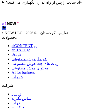
+
آیا سایت را پس از راه اندازی نگهداری می کنید؟
پروژه خود را شروع کنید
ai
NOW
پروژه خود را شروع کنید
aiNOW LLC · تفلیس، گرجستان
· ©
2026
محصولات
aiCONTENT.ge
aiSTAFF.ge
iAI.ge
عوامل هوش مصنوعی
ربات های چت هوش مصنوعی
محتوای هوش مصنوعی
AI for business
خدمات
شرکت
درباره
تماس بگیرید
نظرات
همکاران