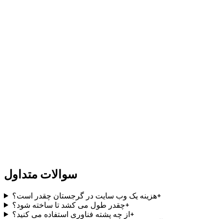
برنامه وب
↻
اپلیکیشن موبایل
✦
Node.js
Python
FastAPI
PostgreSQL
Next.js
React
React
Native
TypeScript
Tailwind CSS
Docker
AWS
سوالات متداول
+
هزینه یک وب سایت در گرجستان چقدر است؟
+
چقدر طول می کشد تا ساخته شود؟
+
از چه پشته فناوری استفاده می کنید؟