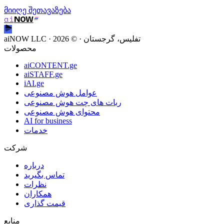
მიიღე შეთავაზება
ai
NOW
aiNOW LLC · تفلیس، گرجستان
· ©
2026
محصولات
aiCONTENT.ge
aiSTAFF.ge
iAI.ge
عوامل هوش مصنوعی
ربات های چت هوش مصنوعی
محتوای هوش مصنوعی
AI for business
خدمات
شرکت
درباره
تماس بگیرید
نظرات
همکاران
قیمت گذاری
منابع